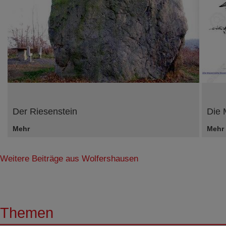
Der Riesenstein
Die 
Mehr
Mehr
Weitere Beiträge aus Wolfershausen
Themen