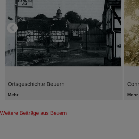
Ortsgeschichte Beuern
Conr
Mehr
Mehr
Weitere Beiträge aus Beuern