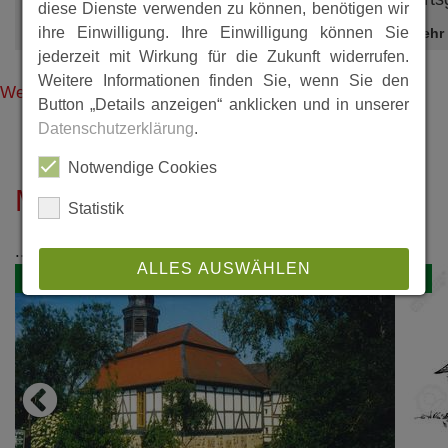
diese Dienste verwenden zu können, benötigen wir
ihre Einwilligung. Ihre Einwilligung können Sie
Mehr
Mehr
jederzeit mit Wirkung für die Zukunft widerrufen.
Weitere Informationen finden Sie, wenn Sie den
Weitere Beiträge aus Lohre
Button „Details anzeigen“ anklicken und in unserer
Datenschutzerklärung
.
Notwendige Cookies
Melgershausen
Statistik
...
ALLES AUSWÄHLEN
1729
0
ABLEHNEN
SPEICHERN
Details anzeigen