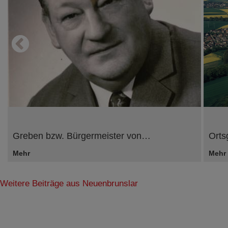
Greben bzw. Bürgermeister von…
Orts
Mehr
Mehr
Weitere Beiträge aus Neuenbrunslar