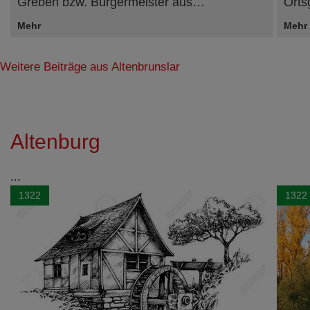
Greben bzw. Bürgermeister aus…
Orts
Mehr
Mehr
Weitere Beiträge aus Altenbrunslar
Altenburg
...
1322
1322