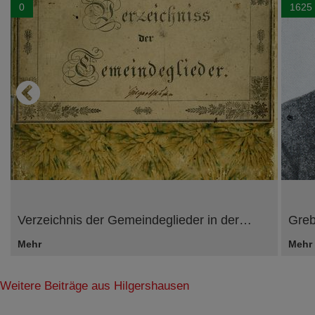
0
1625
Verzeichnis der Gemeindeglieder in der…
Greb
Mehr
Mehr
Weitere Beiträge aus Hilgershausen