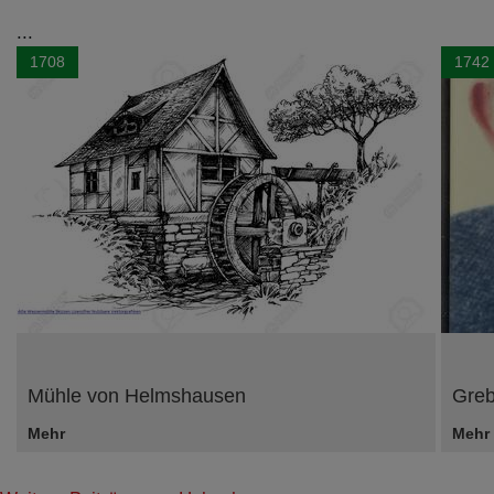
...
1708
1742
Mühle von Helmshausen
Greb
Mehr
Mehr