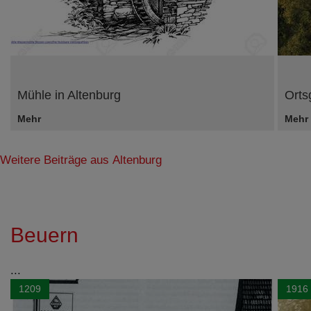
Mühle in Altenburg
Orts
Mehr
Mehr
Weitere Beiträge aus Altenburg
Beuern
...
1209
1916