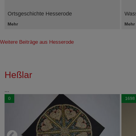
Ortsgeschichte Hesserode
Wass
Mehr
Mehr
Weitere Beiträge aus Hesserode
Heßlar
...
0
1698