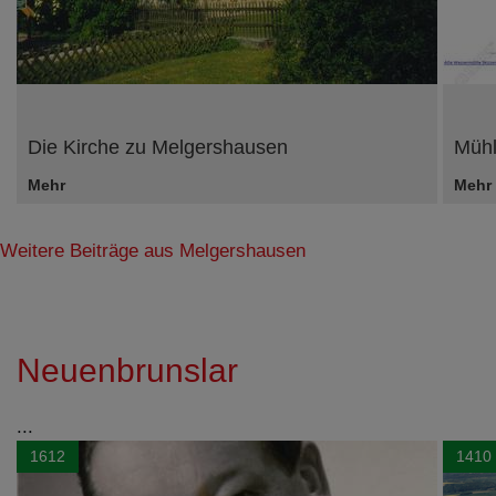
Impressum
|
Datenschutz
Die Kirche zu Melgershausen
Mühl
Mehr
Mehr
Weitere Beiträge aus Melgershausen
Neuenbrunslar
...
1612
1410