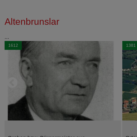
Altenbrunslar
...
1612
1381