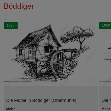
Böddiger
...
1878
1050
Die Mühle in Böddiger (Obermühle)
Die 
Mehr
Mehr