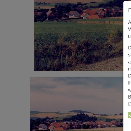
A
W
u
D
s
a
m
D
I
w
B
D