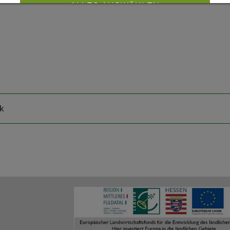
ALLES AUSWÄHLEN
ABLEHNEN
SPEICHERN
Details anzeigen
Impressum
|
Datenschutz
k