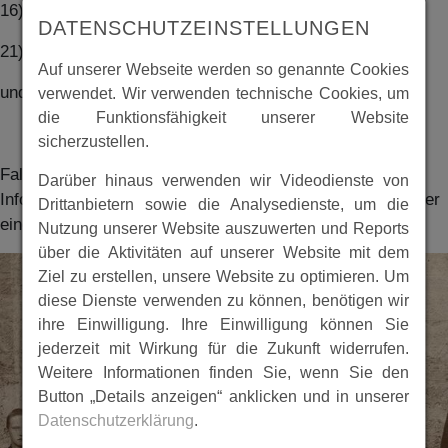
16) Gipper (?)
DATENSCHUTZEINSTELLUNGEN
21) Kanter
Auf unserer Webseite werden so genannte Cookies
und Lehrer Schadt (?)
verwendet. Wir verwenden technische Cookies, um
die Funktionsfähigkeit unserer Website
sicherzustellen.
Falls Sie weitere Personen erkennen sollten oder weitere
Darüber hinaus verwenden wir Videodienste von
Informationen haben, würden wir uns über einen Anruf oder
Drittanbietern sowie die Analysedienste, um die
einen Besuch sehr freuen.
Nutzung unserer Website auszuwerten und Reports
über die Aktivitäten auf unserer Website mit dem
Ziel zu erstellen, unsere Website zu optimieren. Um
diese Dienste verwenden zu können, benötigen wir
ihre Einwilligung. Ihre Einwilligung können Sie
jederzeit mit Wirkung für die Zukunft widerrufen.
Weitere Informationen finden Sie, wenn Sie den
Button „Details anzeigen“ anklicken und in unserer
Datenschutzerklärung
.