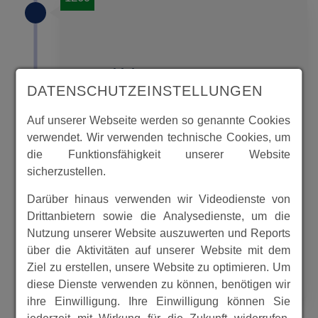
Geschichte
DATENSCHUTZEINSTELLUNGEN
Auf unserer Webseite werden so genannte Cookies
Geschichte Beuerns
verwendet. Wir verwenden technische Cookies, um
Die erste schriftliche Erwähnung des
die Funktionsfähigkeit unserer Website
Orts findet sich im Jahre 1209 als
sicherzustellen.
Burn juxta monast.
Darüber hinaus verwenden wir Videodienste von
Eppenberg(„Beuern unterhalb des
Drittanbietern sowie die Analysedienste, um die
Klosters Eppenberg“) in einer Urkunde
Nutzung unserer Website auszuwerten und Reports
des Klosters Breite
über die Aktivitäten auf unserer Website mit dem
Ziel zu erstellen, unsere Website zu optimieren. Um
MEHR
diese Dienste verwenden zu können, benötigen wir
ihre Einwilligung. Ihre Einwilligung können Sie