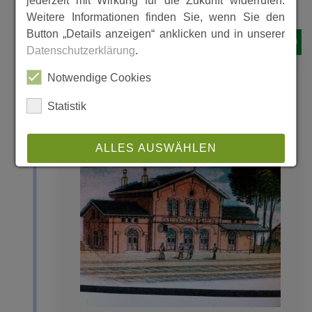
jederzeit mit Wirkung für die Zukunft widerrufen.
Weitere Informationen finden Sie, wenn Sie den
Button „Details anzeigen“ anklicken und in unserer
1849
Datenschutzerklärung
.
Notwendige Cookies
Geschichte über den Bahnhof
Statistik
Gensungen
ALLES AUSWÄHLEN
ABLEHNEN
SPEICHERN
Details anzeigen
Impressum
|
Datenschutz