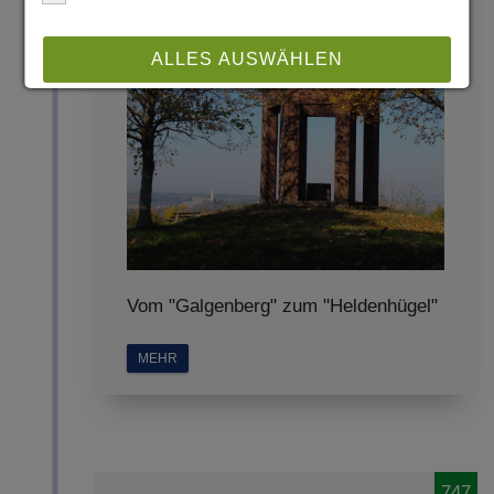
ALLES AUSWÄHLEN
ABLEHNEN
SPEICHERN
Details anzeigen
Impressum
|
Datenschutz
Vom "Galgenberg" zum "Heldenhügel"
MEHR
747