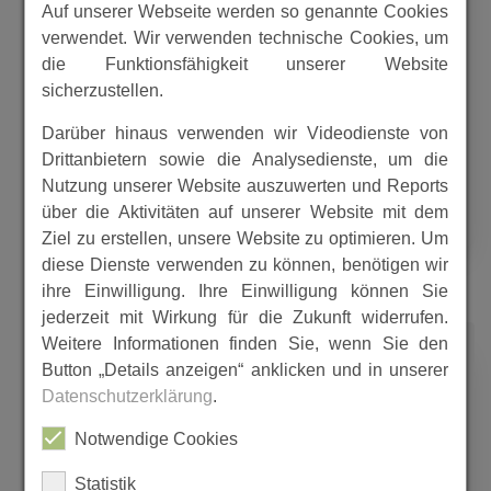
Auf unserer Webseite werden so genannte Cookies
Gensungen wie der Deckel zum Topf.
verwendet. Wir verwenden technische Cookies, um
Aber es bleibt auch ein
die Funktionsfähigkeit unserer Website
„Geschmäckle“, wie man im Süden
sicherzustellen.
sagt. Die Pächter des Mittelhofs, um
1800 nannten sie sich
Darüber hinaus verwenden wir Videodienste von
gar„Conduktoren“, l
Drittanbietern sowie die Analysedienste, um die
Nutzung unserer Website auszuwerten und Reports
MEHR
über die Aktivitäten auf unserer Website mit dem
Ziel zu erstellen, unsere Website zu optimieren. Um
diese Dienste verwenden zu können, benötigen wir
ihre Einwilligung. Ihre Einwilligung können Sie
jederzeit mit Wirkung für die Zukunft widerrufen.
1200
Weitere Informationen finden Sie, wenn Sie den
Button „Details anzeigen“ anklicken und in unserer
Datenschutzerklärung
.
Notwendige Cookies
Galgenberg in Gensungen
Statistik