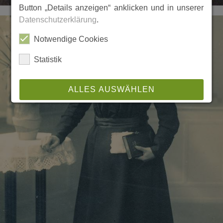
Button „Details anzeigen“ anklicken und in unserer
Datenschutzerklärung
.
Notwendige Cookies
Statistik
ALLES AUSWÄHLEN
ABLEHNEN
SPEICHERN
Details anzeigen
Impressum
|
Datenschutz