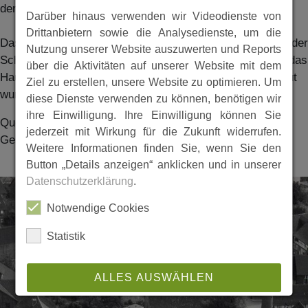
der Familie Klaubitz
Darüber hinaus verwenden wir Videodienste von
Drittanbietern sowie die Analysedienste, um die
Das recht helle Gebäude ist das in 1951/1952 erweiterte der
Nutzung unserer Website auszuwerten und Reports
Schulgebäude. Oben rechts an der Schönbergstraße ist das
über die Aktivitäten auf unserer Website mit dem
Haus von Eduard Clobes, das Ende der 50er Jahre erbaut
Ziel zu erstellen, unsere Website zu optimieren. Um
wurde, zu erkennen.
diese Dienste verwenden zu können, benötigen wir
ihre Einwilligung. Ihre Einwilligung können Sie
Quelle u.a.: Das alte Gensungen - Häuser erzählen
jederzeit mit Wirkung für die Zukunft widerrufen.
Geschichte (Heinz Körner/Rolf Fröhlich)
Weitere Informationen finden Sie, wenn Sie den
Button „Details anzeigen“ anklicken und in unserer
Datenschutzerklärung
.
Notwendige Cookies
Statistik
ALLES AUSWÄHLEN