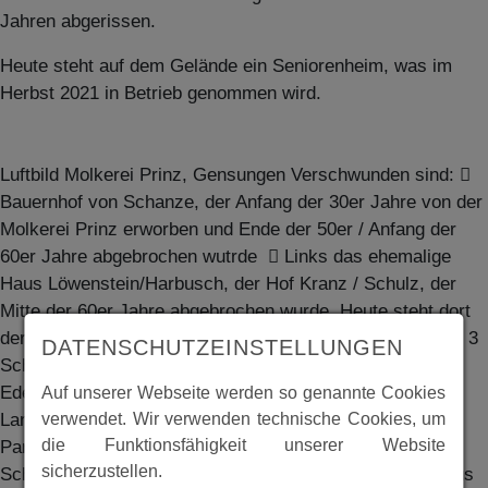
Jahren abgerissen.
Heute steht auf dem Gelände ein Seniorenheim, was im
Herbst 2021 in Betrieb genommen wird.
Luftbild Molkerei Prinz, Gensungen Verschwunden sind: 
Bauernhof von Schanze, der Anfang der 30er Jahre von der
Molkerei Prinz erworben und Ende der 50er / Anfang der
60er Jahre abgebrochen wutrde  Links das ehemalige
Haus Löwenstein/Harbusch, der Hof Kranz / Schulz, der
Mitte der 60er Jahre abgebrochen wurde. Heute steht dort
der Feuerwehrstützpunkt von Gensungen und Felsberg  3
DATENSCHUTZEINSTELLUNGEN
Scheunen mit Stallungen wurden zur Erweiterung des
Edeka Markt Stieglitz abgerissen  Das Wohnhaus vom
Auf unserer Webseite werden so genannte Cookies
Landwirt Kranz wurde umgesetzt und jetzt Teil der VR
verwendet. Wir verwenden technische Cookies, um
die Funktionsfähigkeit unserer Website
PartnerBank in Gensungen.  Werkstatt und Haus vom
sicherzustellen.
Schuster Augustin, bzw. vom Stellmacher Fröhlich  Haus