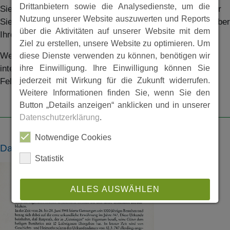
Drittanbietern sowie die Analysedienste, um die
Sie können sich den Text hier auf der Seite ansehen, oder
Nutzung unserer Website auszuwerten und Reports
Sie klicken auf die Pdf-Datei, die Sie dann automatisch über
über die Aktivitäten auf unserer Website mit dem
Ihren Browser herunterladen.
Ziel zu erstellen, unsere Website zu optimieren. Um
Wenn Sie sich für die komplette Ausgabe der Festschrift
diese Dienste verwenden zu können, benötigen wir
interessieren, melden Sie sich bitte im Stadtarchiv
ihre Einwilligung. Ihre Einwilligung können Sie
jederzeit mit Wirkung für die Zukunft widerrufen.
Felsberg.
Weitere Informationen finden Sie, wenn Sie den
Button „Details anzeigen“ anklicken und in unserer
Datenschutzerklärung
.
Notwendige Cookies
Dateien
Statistik
ALLES AUSWÄHLEN
ABLEHNEN